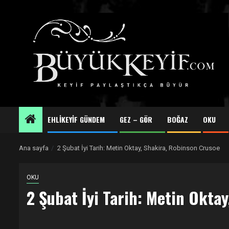
Skip
to
content
EHLİKEYİF GÜNDEM
GEZ – GÖR
BOĞAZ
OKU
Ana sayfa
2 Şubat İyi Tarih: Metin Oktay, Shakira, Robinson Crusoe
OKU
2 Şubat İyi Tarih: Metin Okta