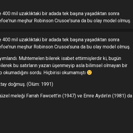
e 400 mil uzaklıktaki bir adada tek başına yaşadıktan sonra
l Defoe'nun meşhur Robinson Crusoe'suna da bu olay model olmuş.
e 400 mil uzaklıktaki bir adada tek başına yaşadıktan sonra
l Defoe’nun meşhur Robinson Crusoe’suna da bu olay model olmuş.
mlandı. Muhtemelen bilerek isabet ettirmişlerdir ki, bugün
erek bu satırların yazarı üşenmeyip asla bilimsel olmayan bir
up okumadığını sordu. Hiçbirisi okumamıştı
Oktay doğmuş. (Ölüm: 1991)
n güzel meleği Farrah Fawcett’in (1947) ve Emre Aydın’ın (1981) da