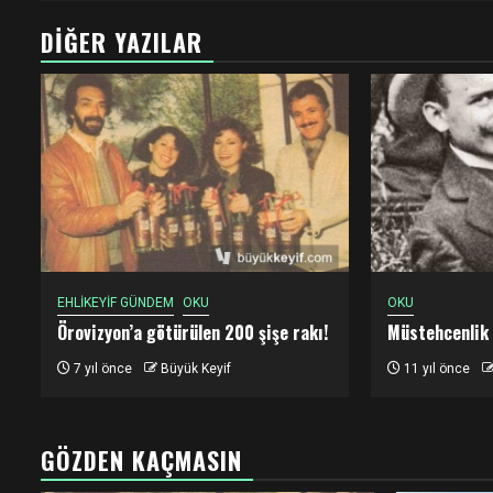
DIĞER YAZILAR
EHLİKEYİF GÜNDEM
OKU
OKU
Örovizyon’a götürülen 200 şişe rakı!
Müstehcenlik
7 yıl önce
Büyük Keyif
11 yıl önce
GÖZDEN KAÇMASIN