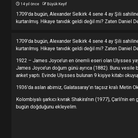
14 yıl önce
Büyük Keyif
1709'da bugün, Alexander Selkirk 4 sene 4 ay Şili sahilin
kurtarılmış. Hikaye tanıdık geldi değil mi? Zaten Danie
1709’da bugün, Alexander Selkirk 4 sene 4 ay Şili sahilin
kurtarılmış. Hikaye tanıdık geldi değil mi? Zaten Danie
1922 – James Joyce’un en önemli eseri olan Ulysses yayı
James Joyce’un doğum günü ayrıca (1882). Bunu vesile bil
anket yaptı. Evinde Ulysses bulunan 9 kişiye kitabı okuy
1936’da aslan abimiz, Galatasaray’ın taçsız kralı Metin 
Kolombiyalı şarkıcı kıvrak Shakira’nın (1977), Çarli’nin e
bugün doğduğunu ekleyelim.