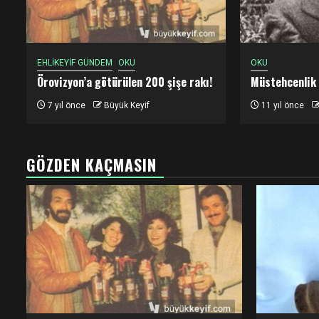
EHLİKEYİF GÜNDEM
OKU
OKU
Örovizyon’a götürülen 200 şişe rakı!
Müstehcenlik
7 yıl önce
Büyük Keyif
11 yıl önce
GÖZDEN KAÇMASIN