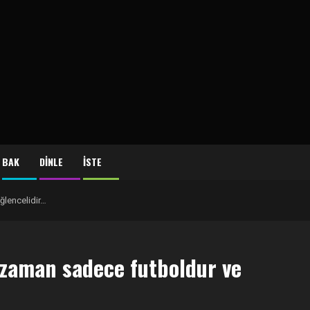
BAK
DİNLE
İSTE
ğlencelidir…
u zaman sadece futboldur ve