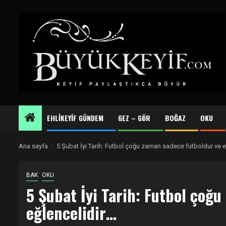
Skip
to
content
EHLİKEYİF GÜNDEM
GEZ – GÖR
BOĞAZ
OKU
Ana sayfa
5 Şubat İyi Tarih: Futbol çoğu zaman sadece futboldur ve e
BAK
OKU
5 Şubat İyi Tarih: Futbol çoğ
eğlencelidir…