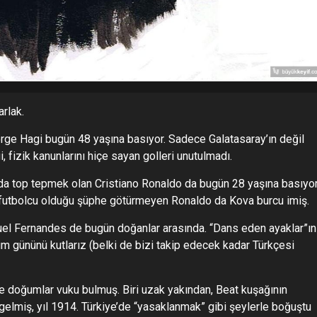
arlak.
rge Hagi bugün 48 yaşına basıyor. Sadece Galatasaray’ın değil
 fizik kanunlarını hiçe sayan golleri unutulmadı.
anda top tepmek olan Cristiano Ronaldo da bugün 28 yaşına basıyor
 futbolcu olduğu şüphe götürmeyen Ronaldo da Kova burcu imiş.
uel Fernandes de bugün doğanlar arasında. “Dans eden ayaklar”ın
 gününü kutlarız (belki de bizi takip edecek kadar Türkçesi
ne doğumlar vuku bulmuş. Biri uzak yakından, Beat kuşağının
elmiş, yıl 1914. Türkiye’de “yasaklanmak” gibi şeylerle boğuştu