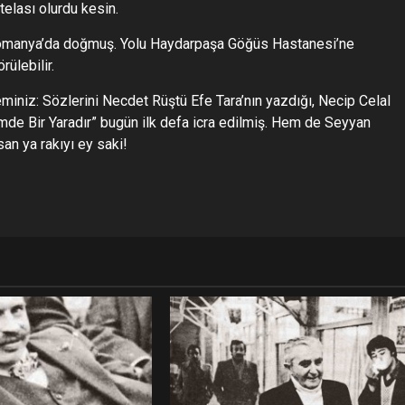
elası olurdu kesin.
omanya’da doğmuş. Yolu Haydarpaşa Göğüs Hastanesi’ne
ülebilir.
eminiz: Sözlerini Necdet Rüştü Efe Tara’nın yazdığı, Necip Celal
mde Bir Yaradır” bugün ilk defa icra edilmiş. Hem de Seyyan
san ya rakıyı ey saki!