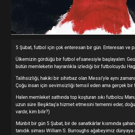
5 Şubat, futbol için çok enteresan bir gün. Enteresan ve p
Ülkemizin gördüğü bir futbol efsanesiyle başlayalım. Geo
bütün memleketin hayranlıkla izlediği bir futbolcuydu Hagi,
Talihsizliği, hakiki bir sihirbaz olan Messi’yle aynı zam
Çoğu insan için sevimsizliği temsil eden ama gerçek bir
Halen memleket sathında top koşturan sıkı futbolcu Man
uzun süre Beşiktaş’a hizmet etmesini temenni eder, doğum
vardır, kim bilir?)
Münbit bir gün 5 Şubat, bir de sanatkârlar kısmında şaha
tanıdık siması William S. Burroughs ağabeyimiz dünyaya g