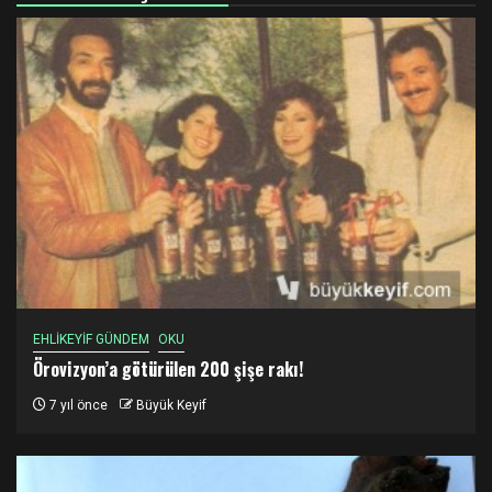
EHLİKEYİF GÜNDEM
OKU
Örovizyon’a götürülen 200 şişe rakı!
7 yıl önce
Büyük Keyif