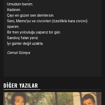
Umudum benim.
Kadınım.
Çayı en güzel sen demlersin.
Seni, Memo’yu ve civcivleri (özellikle kara civcivi)
öperim.
Bir tren yolculuğu yaparız bir gün.
Sandviç falan yeriz.
İyi günler değil uzakta.
Cemal Süreya
DIĞER YAZILAR