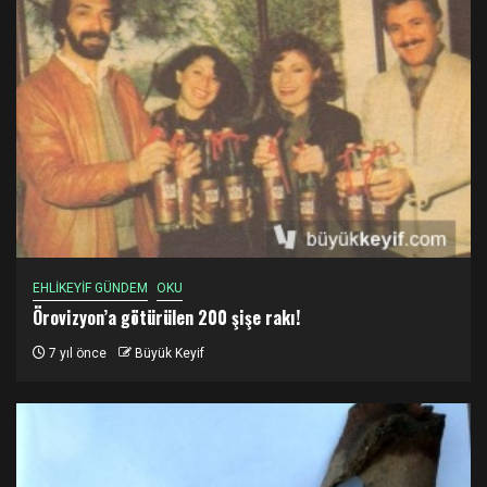
EHLİKEYİF GÜNDEM
OKU
Örovizyon’a götürülen 200 şişe rakı!
7 yıl önce
Büyük Keyif