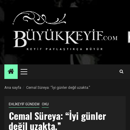
Skip
to
content
Primary
Menu
Ana sayfa
Cemal Süreya: “İyi günler değil uzakta.”
EHLİKEYİF GÜNDEM
OKU
Cemal Süreya: “İyi günler
değil uzakta.”