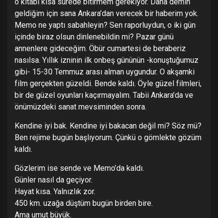
o kitabı kısa sürede bitirmem gerekiyor. Daha demin
geldiğim için sana Ankara’dan verecek bir haberim yok.
Memo ne yaptı sabahleyin? Sen raporluydun, o iki gün
içinde biraz olsun dinlenebildin mi? Pazar günü
annenlere gideceğim. Öbür cumartesi de beraberiz
nasılsa. Yıllık izninin ilk onbeş gününün -konuştuğumuz
gibi- 15-30 Temmuz arası alman uygundur. O akşamki
film gerçekten güzeldi. Bende kaldı. Öyle güzel filmleri,
bir de güzel oyunları kaçırmayalım. Tabii Ankara’da ve
önümüzdeki sanat mevsiminden sonra.
Kendine iyi bak. Kendine iyi bakacan değil mi? Söz mü?
Ben rejime bugün başlıyorum. Çünkü o gömlekte gözüm
kaldı.
Gözlerim ise sende ve Memo’da kaldı.
Günler nasıl da geçiyor.
Hayat kısa. Yalnızlık zor.
450 km. uzağa düştüm bugün birden bire.
Ama umut büyük.