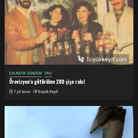
EHLİKEYİF GÜNDEM
OKU
Örovizyon’a götürülen 200 şişe rakı!
7 yıl önce
Büyük Keyif