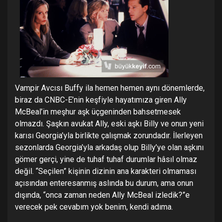
Vampir Avcısı Buffy ila hemen hemen aynı dönemlerde,
biraz da CNBC-E’nin keşfiyle hayatımıza giren Ally
McBeal’in meşhur aşk üçgeninden bahsetmesek
olmazdı. Şaşkın avukat Ally, eski aşkı Billy ve onun yeni
karısı Georgia’yla birlikte çalışmak zorundadır. İlerleyen
sezonlarda Georgia’yla arkadaş olup Billy’ye olan aşkını
gömer gerçi, yine de tuhaf tuhaf durumlar hâsıl olmaz
değil. “Seçilen” kişinin dizinin ana karakteri olmaması
açısından enteresanmış aslında bu durum, ama onun
dışında, “onca zaman neden Ally McBeal izledik?”e
verecek pek cevabım yok benim, kendi adıma.