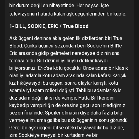
bir durum değil en nihayetinde. Her neyse, işte
televizyonun hatırda kalan aşk üçgenlerinden bir kuple:
1- BILL, SOOKIE, ERIC / True Blood
Aşk üçgeni denince akla gelen ilk dizilerden biri True
Blood. Çünkü üçüncü sezondan beri Sookie’nin Bill’le
Eric arasında gidip gelmeleri neredeyse dizinin ana
teması oldu. Bill dizinin iyi huylu delikanlısıydı
biliyorsunuz, Eric’se kötü çocuktu. Önce adeta bir klasik
olan iyi adamla kötü adam arasında kalan kafası karışık
kız hikâyesiydi bu üçgen, sonra olaylar karıştı, kötü
adamla iyi adam rolleri değişti. Tabii bu adamlar öyle
düz adam değil, ikisi de vampir. Hatta Bill kendini
kaybedip vampirliğin de ötesine geçti son izlediğimiz
sezon finalinde. Spoiler olmasın diye daha fazla bilgi
vermeyelim, ama galiba bu aşk üçgeninin sonu göründü.
Gerçi bir aşk üçgeni bitse öteki başlayabilir bu dizide,
zira Sookie’ye meyyal bir kurtadam ve bir