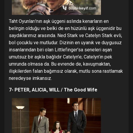
Taht Oyunları’nın aşk üçgeni aslında kenarların en
belirgin olduğu ve belki de en hüzünlü aşk üçgenidir bu
saydıklarımız arasında. Ned Stark ve Catelyn Stark evli,
bol çocuklu ve mutludur. Dizinin en uyanık ve duygusuz
insanlarından biri olan Littlefinger’sa seneleri aşan
umutsuz bir aşkla bağlıdır Catelyn’e; Catelyn’in pek
umrunda olmasa da. Bu evrende de, kavuşmaktan,
ilişkilerden falan bağımsız olarak, mutlu sona rastlamak
neredeyse imkansız.
7- PETER, ALICIA, WILL / The Good Wife