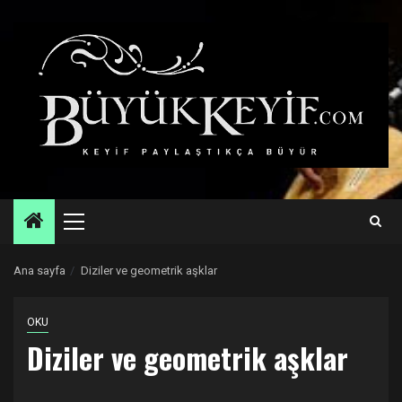
Skip
to
content
Primary
Menu
Ana sayfa
Diziler ve geometrik aşklar
OKU
Diziler ve geometrik aşklar