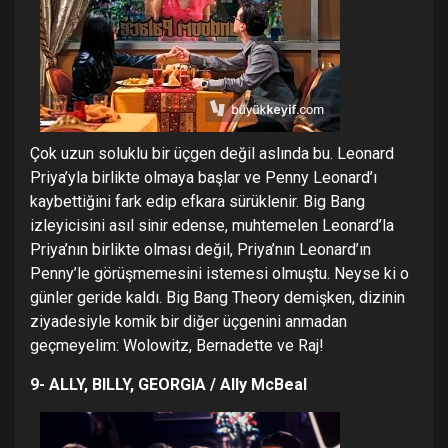
Çok uzun soluklu bir üçgen değil aslında bu. Leonard
Priya’yla birlikte olmaya başlar ve Penny Leonard’ı
kaybettiğini fark edip efkara sürüklenir. Big Bang
izleyicisini asıl sinir edense, muhtemelen Leonard’la
Priya’nın birlikte olması değil, Priya’nın Leonard’ın
Penny’le görüşmemesini istemesi olmuştu. Neyse ki o
günler geride kaldı. Big Bang Theory demişken, dizinin
ziyadesiyle komik bir diğer üçgenini anmadan
geçmeyelim: Wolowitz, Bernadette ve Raj!
9- ALLY, BILLY, GEORGIA / Ally McBeal