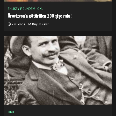
EHLİKEYİF GÜNDEM
OKU
Örovizyon’a götürülen 200 şişe rakı!
7 yıl önce
Büyük Keyif
OKU