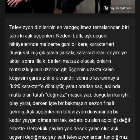
Televizyon dizilerinin en vazgeçilmez temalarından biri
tabii ki aşk üçgenleri. Nedeni belli; aşk üçgeni
hikâyelerinde malzeme gani bi’ kere, karakterleri
duygusal iniş çıkışlarla çalkala, kararsızlıkları seyirciye
aktar, sonra illa ki birileri mutsuz olacak, onların
mutsuzluğunun üzerine git, üçgenin uzakta kalan
köşesini çaresizlikle kıvrandır, sonra o kıvranmayla
“kötü karakter”e dönüştür, yahut oradan sap, aslında
mutlu olan tarafı “değmez” maşuk yap, duyguları karıştır,
olay yarat, derken işte bir bakmışsın sezon finali
gelmiş. Aşk üçgenlerinin televizyon dünyasında bu
kadar yaygın olmasının tek sebebi bu alan açıcılığı değil
elbette. Gerçeklik payları yok desek yalan olur, aşk
üçgeni dediğimiz şey salt televizyonlardan tanıdığımız