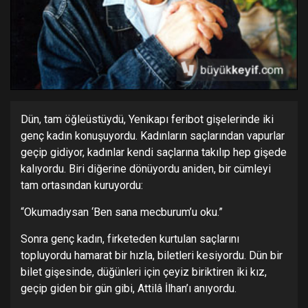
Dün, tam öğleüstüydü, Yenikapı feribot gişelerinde iki
genç kadın konuşuyordu. Kadınların saçlarından vapurlar
geçip gidiyor, kadınlar kendi saçlarına takılıp hep gişede
kalıyordu. Biri diğerine dönüyordu aniden, bir cümleyi
tam ortasından kuruyordu:
“Okumadıysan ‘Ben sana mecburum’u oku.”
Sonra genç kadın, firketeden kurtulan saçlarını
topluyordu hamarat bir hızla, biletleri kesiyordu. Dün bir
bilet gişesinde, düğünleri için çeyiz biriktiren iki kız,
geçip giden bir gün gibi, Attilâ İlhan’ı anıyordu.