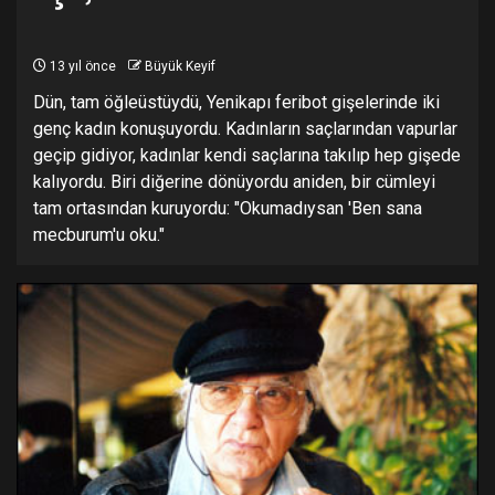
13 yıl önce
Büyük Keyif
Dün, tam öğleüstüydü, Yenikapı feribot gişelerinde iki
genç kadın konuşuyordu. Kadınların saçlarından vapurlar
geçip gidiyor, kadınlar kendi saçlarına takılıp hep gişede
kalıyordu. Biri diğerine dönüyordu aniden, bir cümleyi
tam ortasından kuruyordu: "Okumadıysan 'Ben sana
mecburum'u oku."