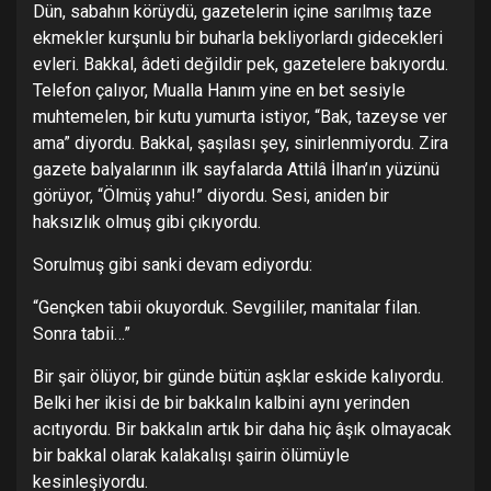
Dün, sabahın körüydü, gazetelerin içine sarılmış taze
ekmekler kurşunlu bir buharla bekliyorlardı gidecekleri
evleri. Bakkal, âdeti değildir pek, gazetelere bakıyordu.
Telefon çalıyor, Mualla Hanım yine en bet sesiyle
muhtemelen, bir kutu yumurta istiyor, “Bak, tazeyse ver
ama” diyordu. Bakkal, şaşılası şey, sinirlenmiyordu. Zira
gazete balyalarının ilk sayfalarda Attilâ İlhan’ın yüzünü
görüyor, “Ölmüş yahu!” diyordu. Sesi, aniden bir
haksızlık olmuş gibi çıkıyordu.
Sorulmuş gibi sanki devam ediyordu:
“Gençken tabii okuyorduk. Sevgililer, manitalar filan.
Sonra tabii…”
Bir şair ölüyor, bir günde bütün aşklar eskide kalıyordu.
Belki her ikisi de bir bakkalın kalbini aynı yerinden
acıtıyordu. Bir bakkalın artık bir daha hiç âşık olmayacak
bir bakkal olarak kalakalışı şairin ölümüyle
kesinleşiyordu.