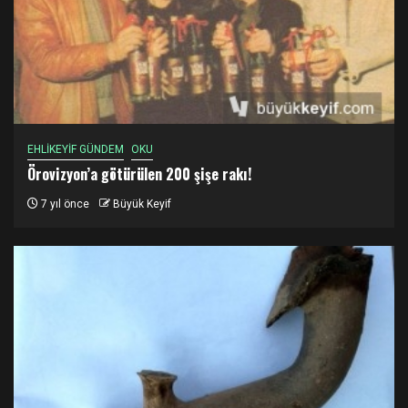
EHLİKEYİF GÜNDEM
OKU
Örovizyon’a götürülen 200 şişe rakı!
7 yıl önce
Büyük Keyif