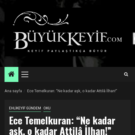
Skip
to
content
Primary
Menu
Ana sayfa
Ece Temelkuran: “Ne kadar aşk, o kadar Attilâ İlhan!”
EHLİKEYİF GÜNDEM
OKU
Ece Temelkuran: “Ne kadar
aşk, o kadar Attilâ İlhan!”