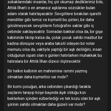
sokaklarındaki insanlar, hiç şiir okumaz dedikleriniz bile,
Attilâ İlhan’ı o en amansız aşklarına sözcükler bulan
adam olarak hatırlayacaktır. Sevgililere bırakılan işaretli
mendiller gibi temiz ve kıymetli bu şiirleri, bir daha
görülmeyecek sevgililerin fotoğrafını saklar gibi iç
cebinde saklayacaktır. Sonradan bakkal olsa da, bir gişe
kabininde tıkılıp kalsa da, çoluk çocuk sahibi mazbut bir
kadına dönüşse veya araba taksiti ödeyen bir noter
memuru olsa da, vaktiyle yaptığı bir aşk deliliğini, insan
olduğunun ispatı olan o günleri hatırlarken muhakkak bu
hatıralara bir Attilâ İlhan dizesi iliştirecektir.
Bir halkın kalbinin en mahremine ismini yazmış
olmaktan daha kıymetlisi var mıdır?
Bir komi çocuğun, arka cebinden çıkardığı tarakla
saçlarını tarayıp köşe başında âşık olduğu kızı
beklerken içinden ezberlediği ve tek kozu olan bir aşk
şiirinin sahibi olmaktan daha güzeli var mıdır?