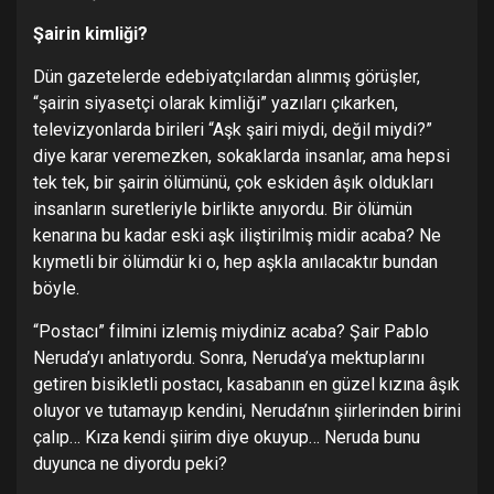
Şairin kimliği?
Dün gazetelerde edebiyatçılardan alınmış görüşler,
“şairin siyasetçi olarak kimliği” yazıları çıkarken,
televizyonlarda birileri “Aşk şairi miydi, değil miydi?”
diye karar veremezken, sokaklarda insanlar, ama hepsi
tek tek, bir şairin ölümünü, çok eskiden âşık oldukları
insanların suretleriyle birlikte anıyordu. Bir ölümün
kenarına bu kadar eski aşk iliştirilmiş midir acaba? Ne
kıymetli bir ölümdür ki o, hep aşkla anılacaktır bundan
böyle.
“Postacı” filmini izlemiş miydiniz acaba? Şair Pablo
Neruda’yı anlatıyordu. Sonra, Neruda’ya mektuplarını
getiren bisikletli postacı, kasabanın en güzel kızına âşık
oluyor ve tutamayıp kendini, Neruda’nın şiirlerinden birini
çalıp… Kıza kendi şiirim diye okuyup… Neruda bunu
duyunca ne diyordu peki?