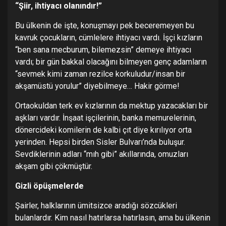
“Şiir, ihtiyacı olanındır!”
Bu ülkenin de işte, konuşmayı pek beceremeyen bu
kavruk çocukların, cümlelere ihtiyacı vardı. İşçi kızların
“ben sana mecburum, bilemezsin” demeye ihtiyacı
vardı; bir gün bakkal olacağını bilmeyen genç adamların
“sevmek kimi zaman rezilce korkuludur/insan bir
akşamüstü yorulur” diyebilmeye… Hakir görme!
Ortaokuldan terk ev kızlarının da mektup yazacakları bir
aşkları vardır. İnşaat işçilerinin, banka memurelerinin,
dönercideki komilerin de kalbi çıt diye kırılıyor orta
yerinden. Hepsi birden Sisler Bulvarı’nda buluşur.
Sevdiklerinin adları “mıh gibi” akıllarında, omuzları
akşam gibi çökmüştür.
Gizli öpüşmelerde
Şairler, halklarının ümitsizce aradığı sözcükleri
bulanlardır. Kim nasıl hatırlarsa hatırlasın, ama bu ülkenin