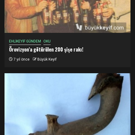
EHLİKEYİF GÜNDEM
OKU
Örovizyon’a götürülen 200 şişe rakı!
7 yıl önce
Büyük Keyif