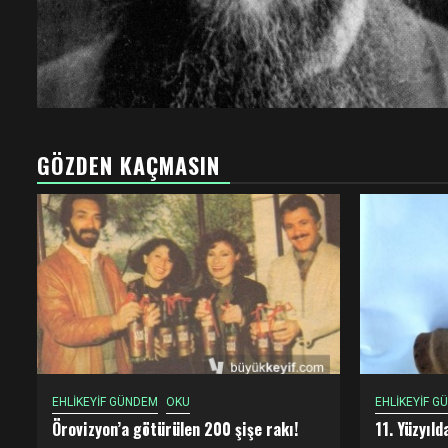
GÖZDEN KAÇMASIN
EHLİKEYİF GÜNDEM
OKU
EHLİKEYİF G
Örovizyon’a götürülen 200 şişe rakı!
11. Yüzyıl