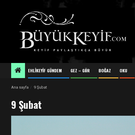
Skip
to
content
EHLİKEYİF GÜNDEM
GEZ – GÖR
BOĞAZ
OKU
Ana sayfa
9 Şubat
9 Şubat