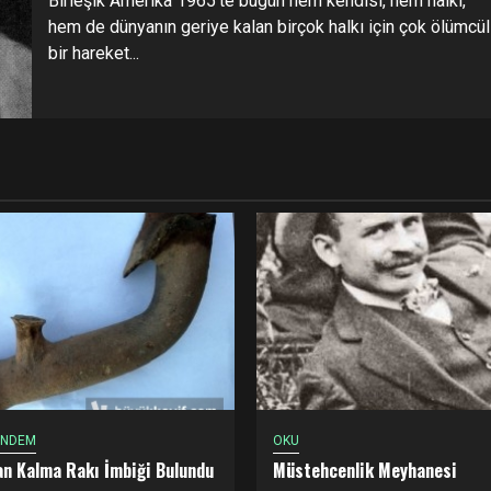
Birleşik Amerika 1965’te bugün hem kendisi, hem halkı,
hem de dünyanın geriye kalan birçok halkı için çok ölümcül
bir hareket...
ÜNDEM
OKU
dan Kalma Rakı İmbiği Bulundu
Müstehcenlik Meyhanesi