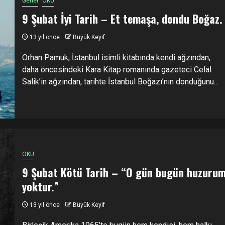
Genel
OKU
9 Şubat İyi Tarih – Et temaşa, dondu Boğaz.
13 yıl önce
Büyük Keyif
Orhan Pamuk, İstanbul isimli kitabında kendi ağzından,
daha öncesindeki Kara Kitap romanında gazeteci Celal
Salik’in ağzından, tarihte İstanbul Boğazı’nın donduğunu...
OKU
9 Şubat Kötü Tarih – “O gün bugün huzuru
yoktur.”
13 yıl önce
Büyük Keyif