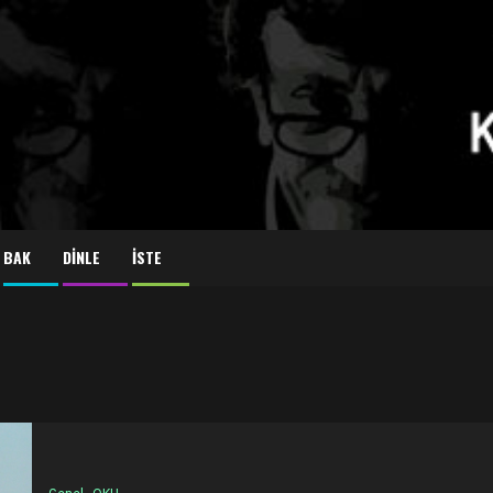
BAK
DİNLE
İSTE