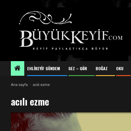
Skip
to
content
EHLİKEYİF GÜNDEM
GEZ – GÖR
BOĞAZ
OKU
Ana sayfa
acılı ezme
acılı ezme