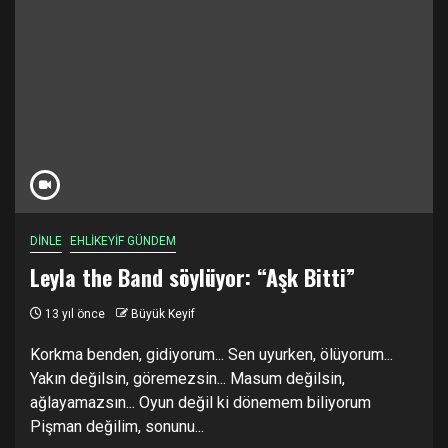
DİNLE
EHLİKEYİF GÜNDEM
Leyla the Band söylüyor: “Aşk Bitti”
13 yıl önce
Büyük Keyif
Korkma benden, gidiyorum... Sen uyurken, ölüyorum...
Yakın değilsin, göremezsin... Masum değilsin,
ağlayamazsın... Oyun değil ki dönemem biliyorum
Pişman değilim, sonunu...