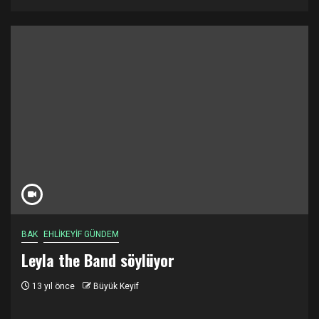
BAK
EHLİKEYİF GÜNDEM
Leyla the Band söylüyor
13 yıl önce
Büyük Keyif