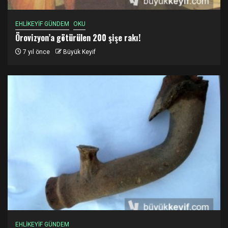
EHLİKEYİF GÜNDEM
OKU
Örovizyon’a götürülen 200 şişe rakı!
7 yıl önce
Büyük Keyif
EHLİKEYİF GÜNDEM