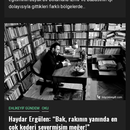
dolayısıyla gittikleri farklı bölgelerde...
EHLİKEYİF GÜNDEM
OKU
Haydar Ergülen: “Bak, rakının yanında en
çok kederi severmişim meğer!”