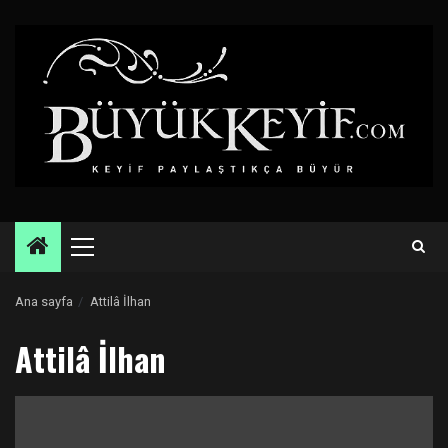
Skip
to
content
Primary
Menu
Ana sayfa
Attilâ İlhan
Attilâ İlhan