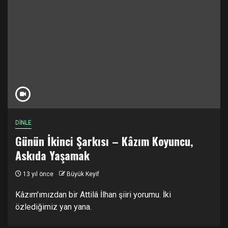
DİNLE
Günün İkinci Şarkısı – Kâzım Koyuncu,
Askıda Yaşamak
13 yıl önce
Büyük Keyif
Kâzım'ımızdan bir Attilâ İlhan şiiri yorumu. İki
özlediğimiz yan yana.