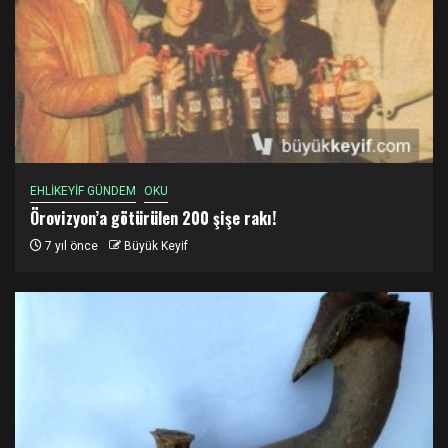
EHLİKEYİF GÜNDEM
OKU
Örovizyon’a götürülen 200 şişe rakı!
7 yıl önce
Büyük Keyif