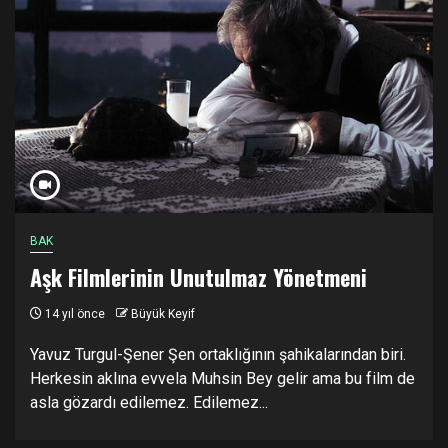
BAK
Aşk Filmlerinin Unutulmaz Yönetmeni
14 yıl önce
Büyük Keyif
Yavuz Turgul-Şener Şen ortaklığının şahikalarından biri.
Herkesin aklına evvela Muhsin Bey gelir ama bu film de
asla gözardı edilemez. Edilemez...