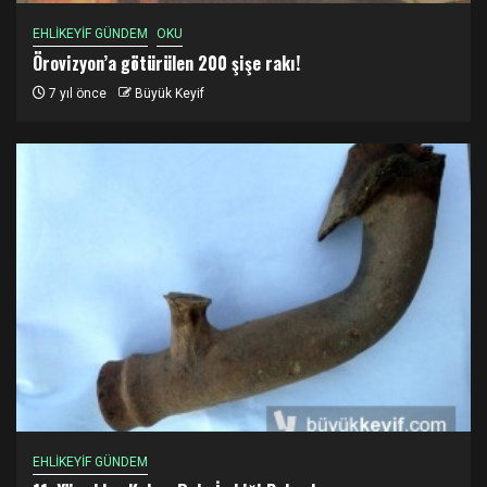
EHLİKEYİF GÜNDEM
OKU
Örovizyon’a götürülen 200 şişe rakı!
7 yıl önce
Büyük Keyif
EHLİKEYİF GÜNDEM