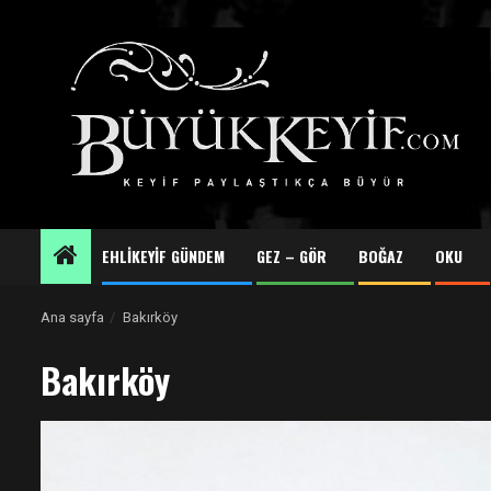
Skip
to
content
EHLİKEYİF GÜNDEM
GEZ – GÖR
BOĞAZ
OKU
Ana sayfa
Bakırköy
Bakırköy