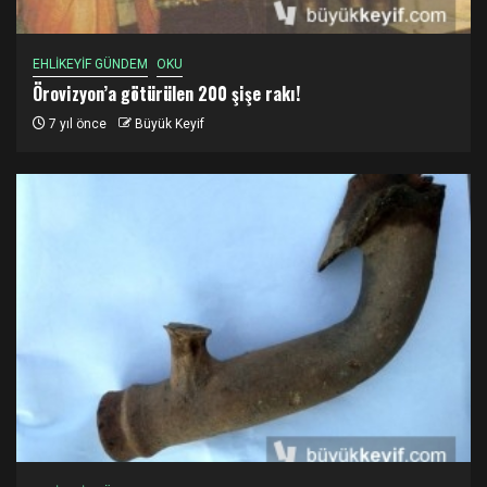
EHLİKEYİF GÜNDEM
OKU
Örovizyon’a götürülen 200 şişe rakı!
7 yıl önce
Büyük Keyif