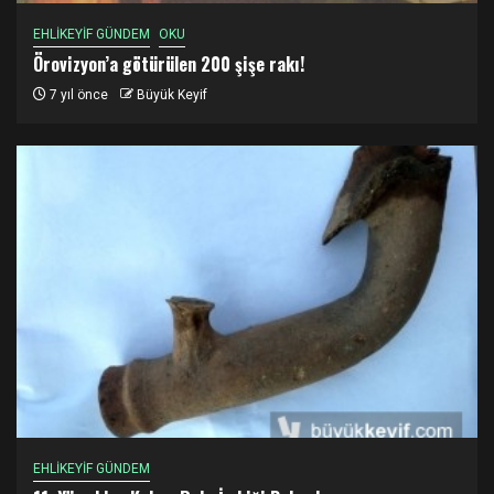
EHLİKEYİF GÜNDEM
OKU
Örovizyon’a götürülen 200 şişe rakı!
7 yıl önce
Büyük Keyif
EHLİKEYİF GÜNDEM