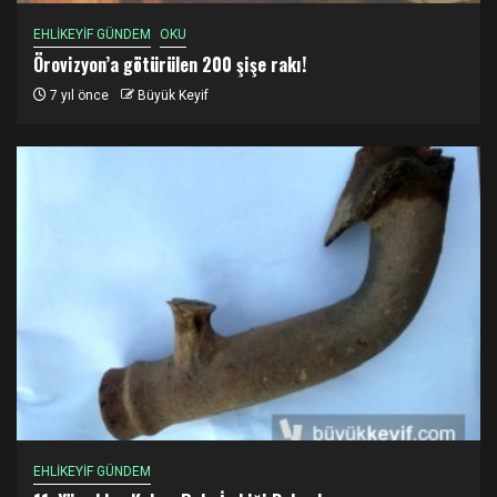
EHLİKEYİF GÜNDEM
OKU
Örovizyon’a götürülen 200 şişe rakı!
7 yıl önce
Büyük Keyif
EHLİKEYİF GÜNDEM