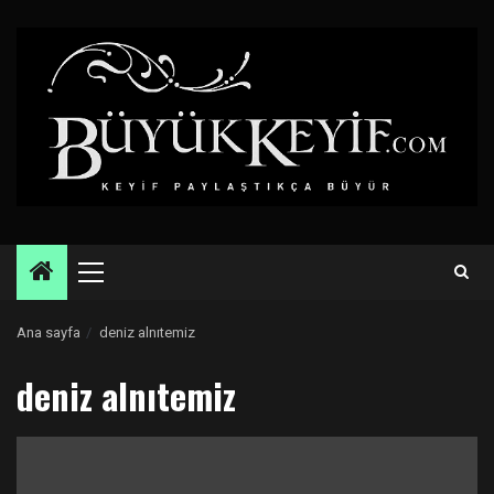
Skip
to
content
Primary
Menu
Ana sayfa
deniz alnıtemiz
deniz alnıtemiz