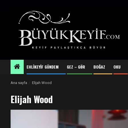
Skip
to
content
EHLİKEYİF GÜNDEM
GEZ – GÖR
BOĞAZ
OKU
Ana sayfa
Elijah Wood
Elijah Wood