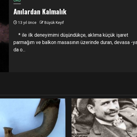
OKU
Anılardan Kalmalık
13 yıl önce
Büyük Keyif
* ile ilk deneyimimi düşündükçe, aklıma küçük işaret
parmağım ve balkon masasının üzerinde duran, devasa -y
da o...