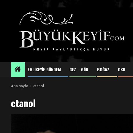
Skip
to
content
EHLİKEYİF GÜNDEM
GEZ – GÖR
BOĞAZ
OKU
Ana sayfa
etanol
etanol