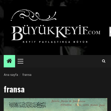
Skip
to
content
Primary
Menu
Ana sayfa
fransa
fransa