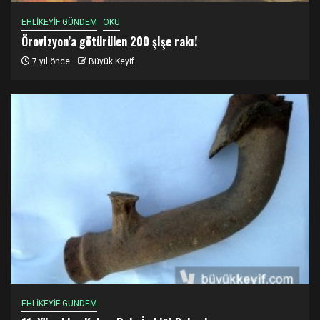
EHLİKEYİF GÜNDEM
OKU
Örovizyon’a götürülen 200 şişe rakı!
7 yıl önce
Büyük Keyif
EHLİKEYİF GÜNDEM