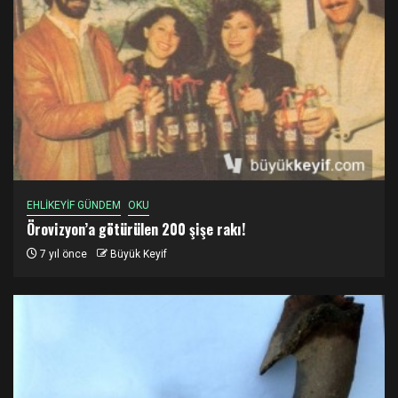
EHLİKEYİF GÜNDEM
OKU
Örovizyon’a götürülen 200 şişe rakı!
7 yıl önce
Büyük Keyif