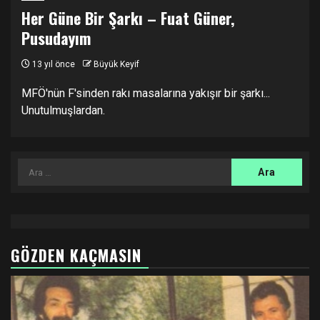
Her Güne Bir Şarkı – Fuat Güner,
Pusudayım
13 yıl önce
Büyük Keyif
MFÖ'nün F'sinden rakı masalarına yakışır bir şarkı...
Unutulmuşlardan.
Arama:
GÖZDEN KAÇMASIN