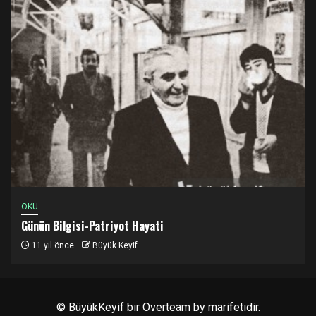
OKU
Günün Bilgisi-Patriyot Hayati
11 yıl önce
Büyük Keyif
© BüyükKeyif bir
Overteam
by marifetidir.