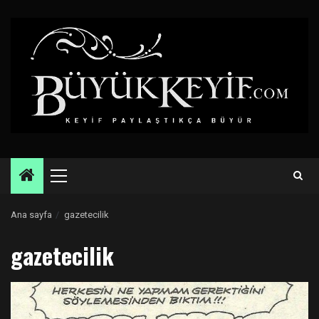
Skip
to
content
Primary
Menu
Ana sayfa
gazetecilik
gazetecilik