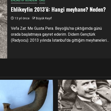
EHLİKEYİF GÜNDEM
OKU
Ehlikeyfin 2013’ü: Hangi meyhane? Neden?
13 yıl önce
Büyük Keyif
Vefa Zat: Me Gusta Pera. Beyoğlu’na çıktığımda günü
orada başlatmaya gayret ederim. Didem Gençtürk
(Radyocu): 2013 yılında İstanbul'da gittiğim meyhaneleri...