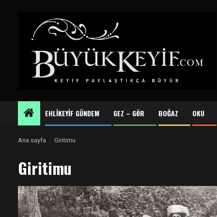
Skip
to
content
EHLİKEYİF GÜNDEM
GEZ – GÖR
BOĞAZ
OKU
Ana sayfa
Giritimu
Giritimu