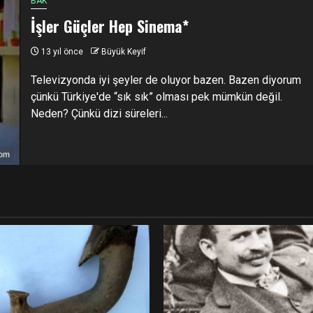
BAK
İşler Güçler Hep Sinema*
13 yıl önce
Büyük Keyif
Televizyonda iyi şeyler de oluyor bazen. Bazen diyorum
çünkü Türkiye'de “sık sık” olması pek mümkün değil.
Neden? Çünkü dizi süreleri...