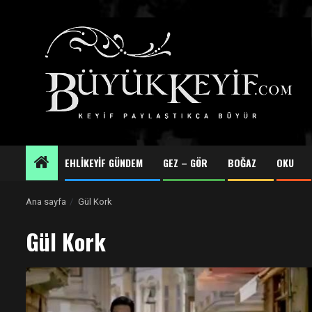
Skip
to
content
EHLİKEYİF GÜNDEM
GEZ – GÖR
BOĞAZ
OKU
Ana sayfa
Gül Kork
Gül Kork