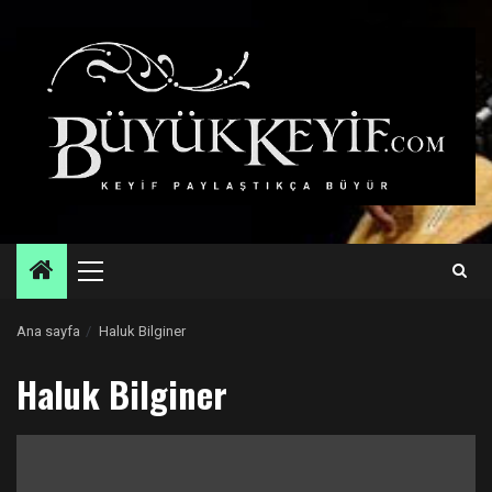
Skip
to
content
Primary
Menu
Ana sayfa
Haluk Bilginer
Haluk Bilginer