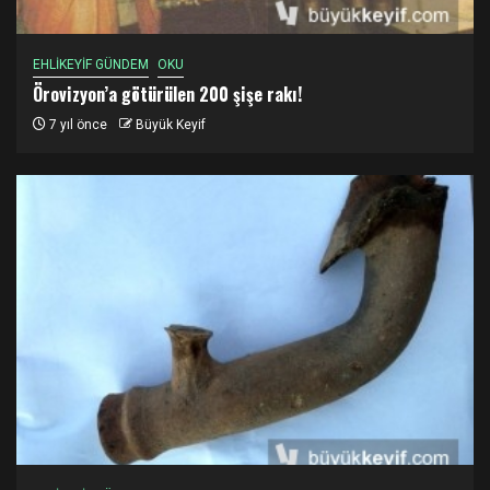
EHLİKEYİF GÜNDEM
OKU
Örovizyon’a götürülen 200 şişe rakı!
7 yıl önce
Büyük Keyif