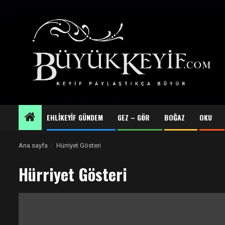
Skip
to
content
EHLİKEYİF GÜNDEM
GEZ – GÖR
BOĞAZ
OKU
Ana sayfa
Hürriyet Gösteri
Hürriyet Gösteri