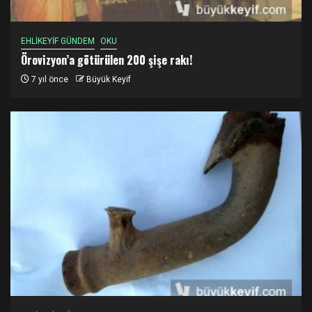
EHLİKEYİF GÜNDEM
OKU
Örovizyon’a götürülen 200 şişe rakı!
7 yıl önce
Büyük Keyif