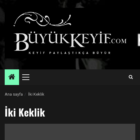
Skip
to
content
Primary
Menu
Ana sayfa
İki Keklik
İki Keklik