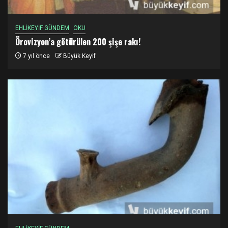
EHLİKEYİF GÜNDEM
OKU
Örovizyon’a götürülen 200 şişe rakı!
7 yıl önce
Büyük Keyif