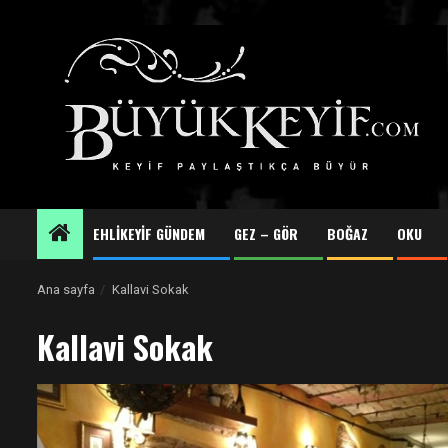
Skip
to
content
EHLİKEYİF GÜNDEM
GEZ – GÖR
BOĞAZ
OKU
Ana sayfa
Kallavi Sokak
Kallavi Sokak