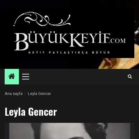
Skip
to
content
Primary
Menu
Ana sayfa
Leyla Gencer
Leyla Gencer