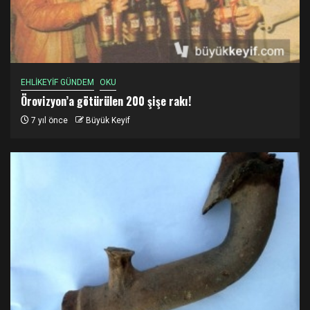
EHLİKEYİF GÜNDEM
OKU
Örovizyon’a götürülen 200 şişe rakı!
7 yıl önce
Büyük Keyif