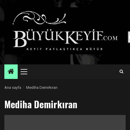
Skip
to
content
Primary
Menu
Ana sayfa
Mediha Demirkıran
Mediha Demirkıran