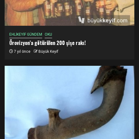
EHLİKEYİF GÜNDEM
OKU
Örovizyon’a götürülen 200 şişe rakı!
7 yıl önce
Büyük Keyif