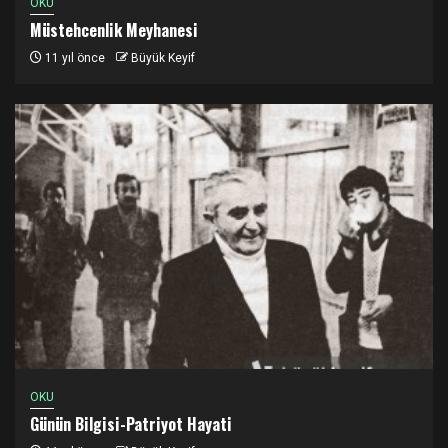
OKU
Müstehcenlik Meyhanesi
11 yıl önce
Büyük Keyif
OKU
Günün Bilgisi-Patriyot Hayati