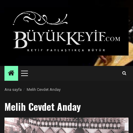
Skip
to
content
Primary
Menu
Ana sayfa
Melih Cevdet Anday
Melih Cevdet Anday