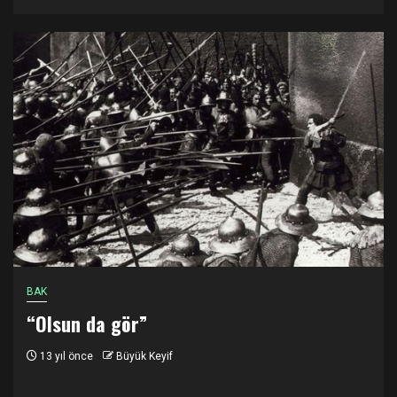
BAK
“Olsun da gör”
13 yıl önce
Büyük Keyif