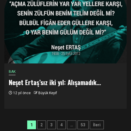
BAK
Neşet Ertaş’sız iki yıl: Alışamadık…
12 yıl önce
Büyük Keyif
Yazı
1
2
3
4
…
53
İleri