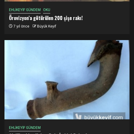
EHLİKEYİF GÜNDEM
OKU
Örovizyon’a götürülen 200 şişe rakı!
7 yıl önce
Büyük Keyif
EHLİKEYİF GÜNDEM