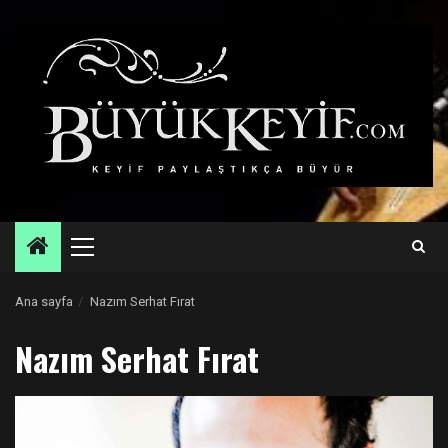
Skip
to
content
Primary
Menu
Ana sayfa
Nazım Serhat Fırat
Nazım Serhat Fırat