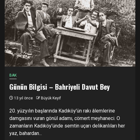
BAK
Günün Bilgisi – Bahriyeli Davut Bey
13 yıl önce
Büyük Keyif
20. yüzyılın başlarında Kadıköy’ün rakı âlemlerine
damgasını vuran gönül adamı, cömert meyhaneci. O
zamanların Kadıköy’ünde semtin uçarı delikanlıları her
yaz, bahardan...