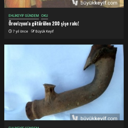
EHLİKEYİF GÜNDEM
OKU
Örovizyon’a götürülen 200 şişe rakı!
7 yıl önce
Büyük Keyif