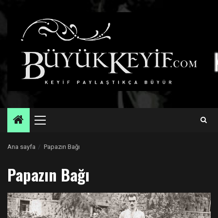
Skip
to
content
Primary
Menu
Ana sayfa
Papazın Bağı
Papazın Bağı