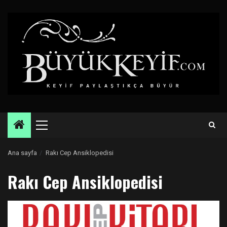
Skip
to
content
Primary
Menu
Ana sayfa
Rakı Cep Ansiklopedisi
Rakı Cep Ansiklopedisi