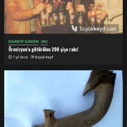
EHLİKEYİF GÜNDEM
OKU
Örovizyon’a götürülen 200 şişe rakı!
7 yıl önce
Büyük Keyif