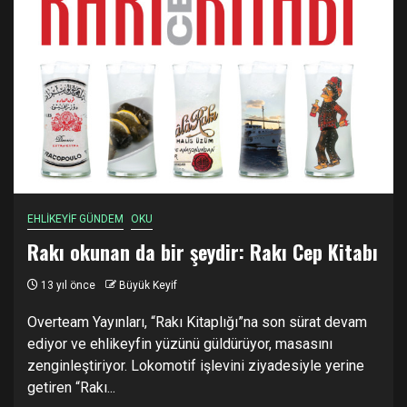
EHLİKEYİF GÜNDEM
OKU
Rakı okunan da bir şeydir: Rakı Cep Kitabı
13 yıl önce
Büyük Keyif
Overteam Yayınları, “Rakı Kitaplığı”na son sürat devam
ediyor ve ehlikeyfin yüzünü güldürüyor, masasını
zenginleştiriyor. Lokomotif işlevini ziyadesiyle yerine
getiren “Rakı...