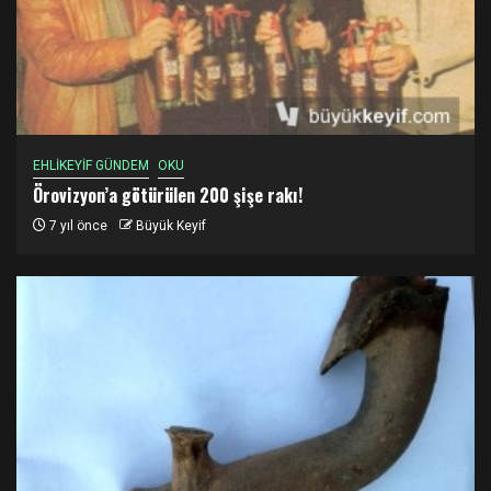
EHLİKEYİF GÜNDEM
OKU
Örovizyon’a götürülen 200 şişe rakı!
7 yıl önce
Büyük Keyif