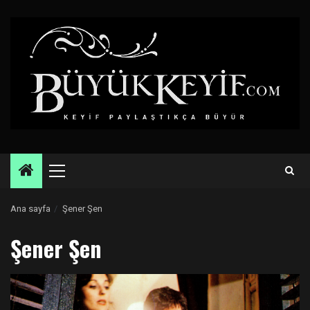
Skip
to
content
Primary
Menu
Ana sayfa
Şener Şen
Şener Şen