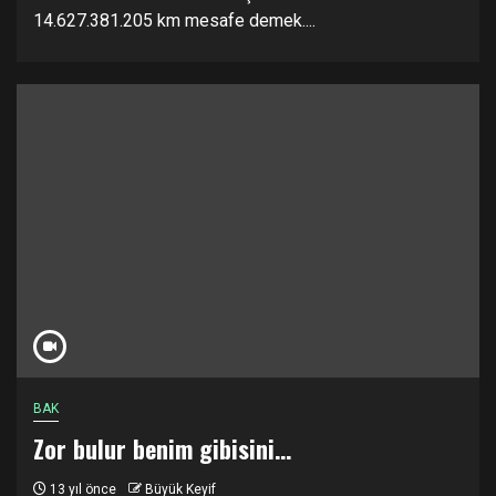
14.627.381.205 km mesafe demek....
BAK
Zor bulur benim gibisini…
13 yıl önce
Büyük Keyif