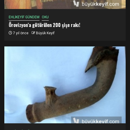
EHLİKEYİF GÜNDEM
OKU
Örovizyon’a götürülen 200 şişe rakı!
7 yıl önce
Büyük Keyif