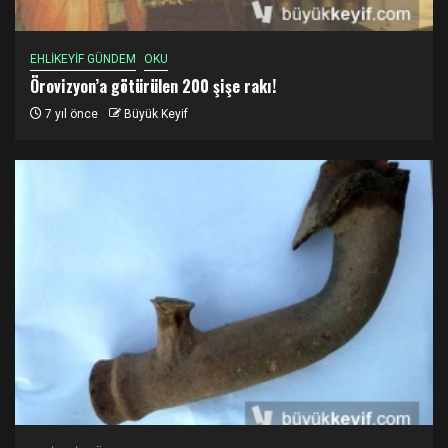
EHLİKEYİF GÜNDEM
OKU
Örovizyon’a götürülen 200 şişe rakı!
7 yıl önce
Büyük Keyif