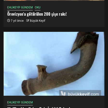
EHLİKEYİF GÜNDEM
OKU
Örovizyon’a götürülen 200 şişe rakı!
7 yıl önce
Büyük Keyif
EHLİKEYİF GÜNDEM