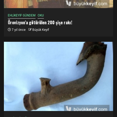
EHLİKEYİF GÜNDEM
OKU
Örovizyon’a götürülen 200 şişe rakı!
7 yıl önce
Büyük Keyif