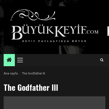
Skip
to
content
Primary
Menu
Ana sayfa
The Godfather III
The Godfather III