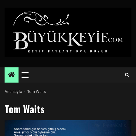
Skip
to
content
Primary
Menu
Ana sayfa
Tom Waits
Tom Waits