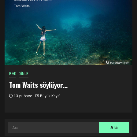
BAK
DİNLE
Tom Waits söylüyor…
13 yıl önce
Büyük Keyif
Arama: