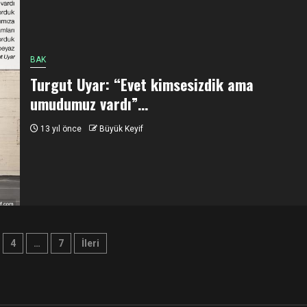
BAK
Turgut Uyar: “Evet kimsesizdik ama
umudumuz vardı”…
13 yıl önce
Büyük Keyif
4
…
7
İleri
ndırması