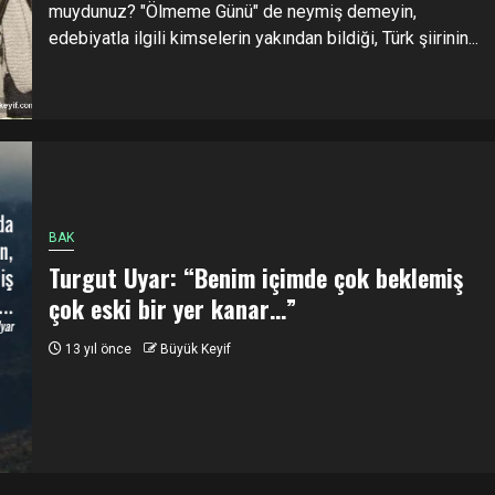
muydunuz? "Ölmeme Günü" de neymiş demeyin,
edebiyatla ilgili kimselerin yakından bildiği, Türk şiirinin...
BAK
Turgut Uyar: “Benim içimde çok beklemiş
çok eski bir yer kanar…”
13 yıl önce
Büyük Keyif