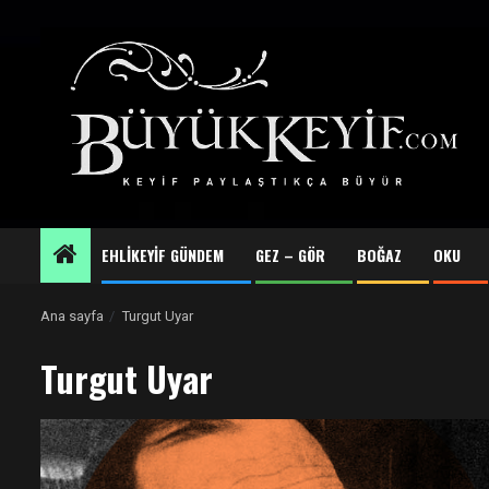
Skip
to
content
EHLİKEYİF GÜNDEM
GEZ – GÖR
BOĞAZ
OKU
Ana sayfa
Turgut Uyar
Turgut Uyar