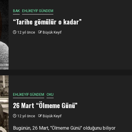
BAK
EHLİKEYİF GÜNDEM
“Tarihe gömülür o kadar”
12 yıl önce
Büyük Keyif
EHLİKEYİF GÜNDEM
OKU
26 Mart “Ölmeme Günü”
12 yıl önce
Büyük Keyif
Bugünün, 26 Mart, "Ölmeme Günü" olduğunu biliyor