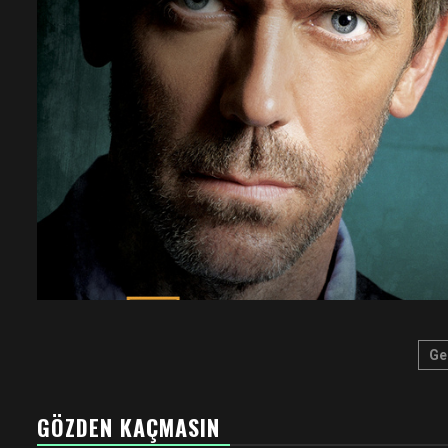
Ya
Ge
sa
GÖZDEN KAÇMASIN