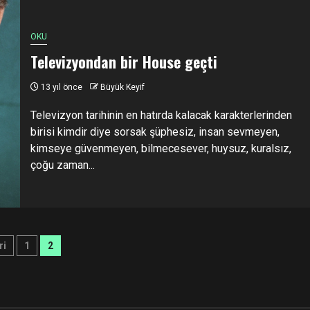
OKU
Televizyondan bir House geçti
13 yıl önce
Büyük Keyif
Televizyon tarihinin en hatırda kalacak karakterlerinden
birisi kimdir diye sorsak şüphesiz, insan sevmeyen,
kimseye güvenmeyen, bilmecesever, huysuz, kuralsız,
çoğu zaman...
zı
ri
1
2
yfalandırması