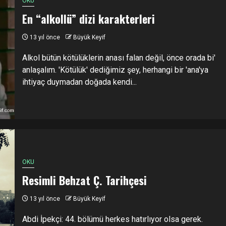
OKU
En “alkollü” dizi karakterleri
13 yıl önce
Büyük Keyif
Alkol bütün kötülüklerin anası falan değil, önce orada bi'
anlaşalım. 'Kötülük' dediğimiz şey, herhangi bir 'ana'ya
ihtiyaç duymadan doğada kendi...
OKU
Resimli Behzat Ç. Tarihçesi
13 yıl önce
Büyük Keyif
Abdi İpekçi: 44. bölümü herkes hatırlıyor olsa gerek.