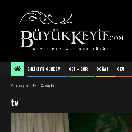
Skip
to
content
EHLİKEYİF GÜNDEM
GEZ – GÖR
BOĞAZ
OKU
Ana sayfa
tv
2. sayfa
tv