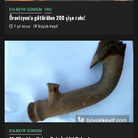
EHLİKEYİF GÜNDEM
OKU
Örovizyon’a götürülen 200 şişe rakı!
7 yıl önce
Büyük Keyif
EHLİKEYİF GÜNDEM