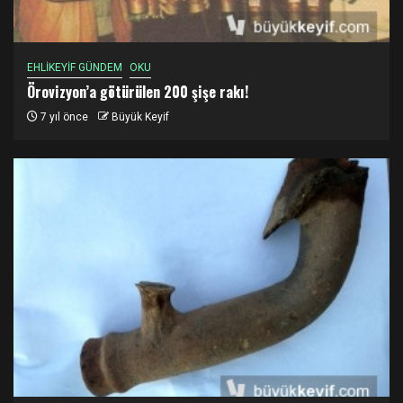
EHLİKEYİF GÜNDEM
OKU
Örovizyon’a götürülen 200 şişe rakı!
7 yıl önce
Büyük Keyif