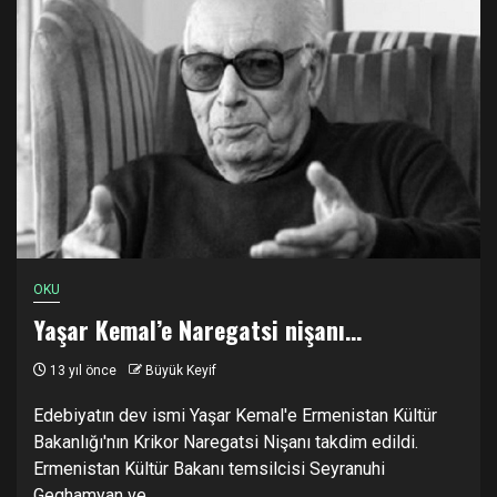
OKU
Yaşar Kemal’e Naregatsi nişanı…
13 yıl önce
Büyük Keyif
Edebiyatın dev ismi Yaşar Kemal'e Ermenistan Kültür
Bakanlığı'nın Krikor Naregatsi Nişanı takdim edildi.
Ermenistan Kültür Bakanı temsilcisi Seyranuhi
Geghamyan ve...