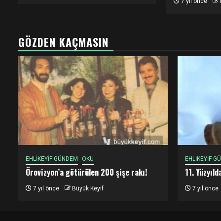
7 yıl önce
GÖZDEN KAÇMASIN
EHLİKEYİF GÜNDEM
OKU
EHLİKEYİF G
Örovizyon’a götürülen 200 şişe rakı!
11. Yüzyıl
7 yıl önce
Büyük Keyif
7 yıl önce