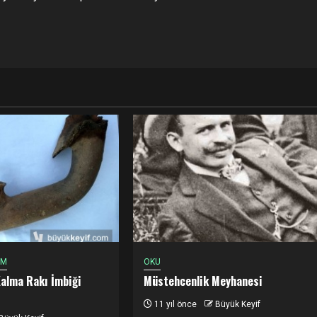
EM
OKU
Kalma Rakı İmbiği
Müstehcenlik Meyhanesi
11 yıl önce
Büyük Keyif