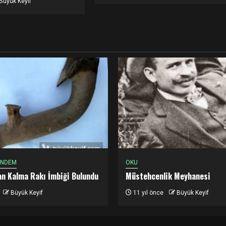
Büyük Keyif
ÜNDEM
OKU
dan Kalma Rakı İmbiği Bulundu
Müstehcenlik Meyhanesi
Büyük Keyif
11 yıl önce
Büyük Keyif