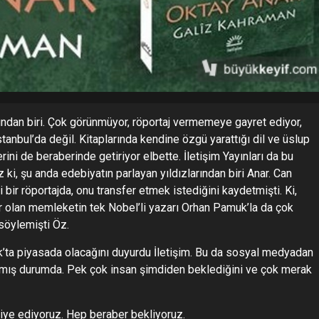
ından biri. Çok görünmüyor, röportaj vermemeye gayret ediyor,
tanbul’da değil. Kitaplarında kendine özgü yarattığı dil ve üslup
ini de beraberinde getiriyor elbette. İletişim Yayınları da bu
z ki, şu anda edebiyatın parlayan yıldızlarından biri Anar. Can
 bir röportajda, onu transfer etmek istediğini kaydetmişti. Ki,
er olan memleketin tek Nobel’li yazarı Orhan Pamuk’la da çok
söylemişti Öz.
ak’ta piyasada olacağını duyurdu İletişim. Bu da sosyal medyadan
atmış durumda. Pek çok insan şimdiden beklediğini ve çok merak
siye ediyoruz. Hep beraber bekliyoruz.