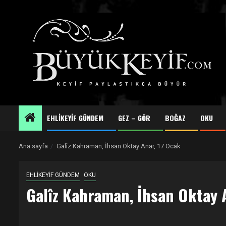
Skip
to
content
EHLİKEYİF GÜNDEM
GEZ – GÖR
BOĞAZ
OKU
Ana sayfa
Galîz Kahraman, İhsan Oktay Anar, 17 Ocak
EHLİKEYİF GÜNDEM
OKU
Galîz Kahraman, İhsan Oktay 