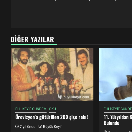
DIĞER YAZILAR
EHLİKEYİF GÜNDEM
OKU
EHLİKEYİF GÜND
Örovizyon’a götürülen 200 şişe rakı!
11. Yüzyıldan 
Bulundu
7 yıl önce
Büyük Keyif