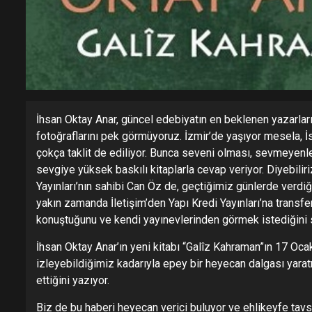
İhsan Oktay Anar, güncel edebiyatın en beklenen yazarlar
fotoğraflarını pek görmüyoruz. İzmir’de yaşıyor mesela, İs
çokça taklit de ediliyor. Bunca seveni olması, sevmeyenler
sevgiye yüksek baskılı kitaplarla cevap veriyor. Diyebiliri
Yayınları’nın sahibi Can Öz de, geçtiğimiz günlerde verdiği
yakın zamanda İletişim’den Yapı Kredi Yayınları’na transf
konuştuğunu ve kendi yayınevlerinden görmek istediğini 
İhsan Oktay Anar’ın yeni kitabı “Galîz Kahraman”ın 17 Oc
izleyebildiğimiz kadarıyla epey bir heyecan dalgası yar
ettiğini yazıyor.
Biz de bu haberi heyecan verici buluyor ve ehlikeyfe tav