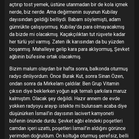
açtırıp tost yemek, üstüne utanmadan bir de kola içmek
nerde, biz nerde. Ama değirmenin suyunun Kubilay
dayısından geldiği belliydi. Babam söylemişti, adam
gümrükte çalışıyormuş. Kubilay’da para olmayacakmış
da bizde mi olacakmış. Kaçakçılıktan tut rüşvete kadar
her türlü yol varmış. Zaten ilk karısından da bu yüzden
boşanmış. Mahalleye gelip kara para aklıyormuş, Şevket
ağbinin büfesine ortak olacakmış.
Bizim malum olaydan bir hafta sonra, balkonda oturmuş
radyo dinliyordum. Önce Burak Kut, sonra Sinan Özen,
ondan sonra da Mirkelam çaldılar. Ben Grup Vitamin
çıksın diye beklerken yoğun aşk temalı şarkılara maruz
kalmıştım. Olacak şey değildi. Hazır annem de evde
yokken radyoyu arayıp istekte mi bulunsam acaba diye
düşünürken İsmail’in dayısının lacivert kamyoneti
büfenin önünde durdu. Şevket ağbi elindeki poşetleri
camdan içeri uzattı, poşetleri İsmail’in aldığını görünce
yerimden doğruldum. Ön koltuğa oturmuş şerefsiz, belli