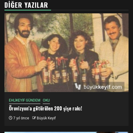
DIĞER YAZILAR
EHLİKEYİF GÜNDEM
OKU
Örovizyon’a götürülen 200 şişe rakı!
7 yıl önce
Büyük Keyif