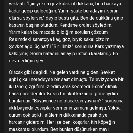
yaklaştı. “İşin yoksa göz kulak ol dükkâna, ben bankaya
kadar geçip geleceğim. Yarım saate buradayım, soran
olursa söylersin.” deyip bastı gitti. Ben de dükkâna girip
kasanın başına oturdum. Kendime oralet söyledim.
Yarım kalan bulmacada bildiğim soruları çözdüm.
Resimdeki sanatçıya kaş, göz, bıyık sakal çizdim.
Şevket ağbi üç harfli “Bir ilimiz” sorusuna Kars yazmaya
kalkışmış. Sonra hatasını anlayıp üstünü karalamış. En
sevmediğim şey.
Olacak gibi değildi. Ne gelen vardı ne giden. Şevket
ağbi çıkalı neredeyse bir saat olmuştu. Televizyonda bir
iki tane çizgi film izledim ama kesmedi. Esnaf olmak
bana göre değildi. Kesin bir okul kazanıp gitmeliydim
buralardan. “Büyüyünce ne olacaksın yavrum?” sorusuna
aklı başında cevaplar vermenin zamanı gelmişti. Yoksa
durum çok açıktı, elâlemin dükkanında çırak diye
harcanır giderdim. Her işe beni koşarlar, itin köpeğin
maskarası olurdum. Ben bunları düşünürken mavi