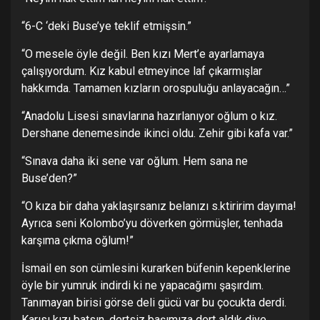
“6-C ‘deki Buse’ye teklif etmişsin.”
“O mesele öyle değil. Ben kızı Mert’e ayarlamaya
çalışıyordum. Kız kabul etmeyince laf çıkarmışlar
hakkımda. Tamamen kızların orospuluğu anlayacağın…”
“Anadolu Lisesi sınavlarına hazırlanıyor oğlum o kız.
Dershane denemesinde ikinci oldu. Zehir gibi kafa var.”
“Sınava daha iki sene var oğlum. Hem sana ne
Buse’den?”
“O kıza bir daha yaklaşırsanız belanızı s.ktiririm dayıma!
Ayrıca seni Kolombo’yu döverken görmüşler, tenhada
karşıma çıkma oğlum!”
İsmail en son cümlesini kurarken büfenin kepenklerine
öyle bir yumruk indirdi ki ne yapacağımı şaşırdım.
Tanımayan birisi görse deli gücü var bu çocukta derdi.
Karısı kızı batsın, dertsiz başımıza dert aldık diye