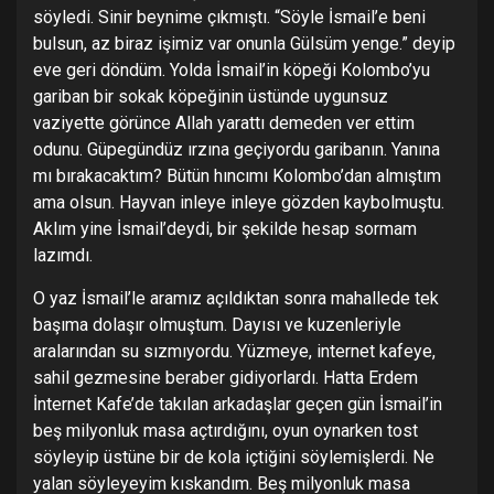
söyledi. Sinir beynime çıkmıştı. “Söyle İsmail’e beni
bulsun, az biraz işimiz var onunla Gülsüm yenge.” deyip
eve geri döndüm. Yolda İsmail’in köpeği Kolombo’yu
gariban bir sokak köpeğinin üstünde uygunsuz
vaziyette görünce Allah yarattı demeden ver ettim
odunu. Güpegündüz ırzına geçiyordu garibanın. Yanına
mı bırakacaktım? Bütün hıncımı Kolombo’dan almıştım
ama olsun. Hayvan inleye inleye gözden kaybolmuştu.
Aklım yine İsmail’deydi, bir şekilde hesap sormam
lazımdı.
O yaz İsmail’le aramız açıldıktan sonra mahallede tek
başıma dolaşır olmuştum. Dayısı ve kuzenleriyle
aralarından su sızmıyordu. Yüzmeye, internet kafeye,
sahil gezmesine beraber gidiyorlardı. Hatta Erdem
İnternet Kafe’de takılan arkadaşlar geçen gün İsmail’in
beş milyonluk masa açtırdığını, oyun oynarken tost
söyleyip üstüne bir de kola içtiğini söylemişlerdi. Ne
yalan söyleyeyim kıskandım. Beş milyonluk masa