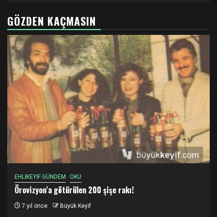
GÖZDEN KAÇMASIN
EHLİKEYİF GÜNDEM
OKU
Örovizyon’a götürülen 200 şişe rakı!
7 yıl önce
Büyük Keyif