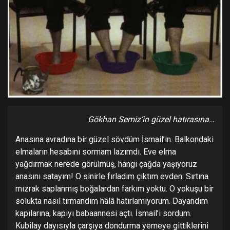
Gökhan Semiz’in güzel hatırasına…
Anasına avradına bir güzel sövdüm İsmail’in. Balkondaki
elmaların hesabını sormam lazımdı. Eve elma
yağdırmak nerede görülmüş, hangi çağda yaşıyoruz
anasını satayım! O sinirle fırladım çıktım evden. Sırtına
mızrak saplanmış boğalardan farkım yoktu. O yokuşu bir
solukta nasıl tırmandım hâlâ hatırlamıyorum. Dayandım
kapılarına, kapıyı babaannesi açtı. İsmail’i sordum.
Kubilay dayısıyla çarşıya dondurma yemeye gittiklerini