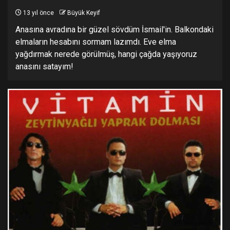
13 yıl önce
Büyük Keyif
Anasına avradına bir güzel sövdüm İsmail'in. Balkondaki
elmaların hesabını sormam lazımdı. Eve elma
yağdırmak nerede görülmüş, hangi çağda yaşıyoruz
anasını satayım!