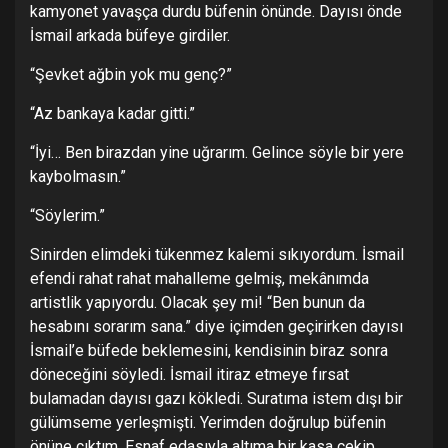
kamyonet yavaşça durdu büfenin önünde. Dayısı önde
İsmail arkada büfeye girdiler.
“Şevket ağbin yok mu genç?”
“Az bankaya kadar gitti.”
“İyi… Ben birazdan yine uğrarım. Gelince söyle bir yere
kaybolmasın.”
“Söylerim.”
Sinirden elimdeki tükenmez kalemi sıkıyordum. İsmail
efendi rahat rahat mahalleme gelmiş, mekânımda
artistlik yapıyordu. Olacak şey mi! “Ben bunun da
hesabını sorarım sana.” diye içimden geçirirken dayısı
İsmail’e büfede beklemesini, kendisinin biraz sonra
döneceğini söyledi. İsmail itiraz etmeye fırsat
bulamadan dayısı gazı kökledi. Suratıma istem dışı bir
gülümseme yerleşmişti. Yerimden doğrulup büfenin
önüne çıktım. Esnaf edasıyla altıma bir kasa çekip