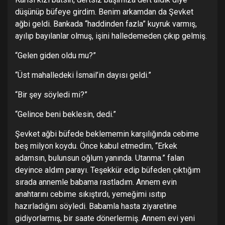
düşünüp büfeye girdim. Benim arkamdan da Şevket
ağbi geldi. Bankada “haddinden fazla” kuyruk varmış,
ayılıp bayılanlar olmuş, işini halledemeden çıkıp gelmiş.
“Gelen giden oldu mu?”
“Üst mahalledeki İsmail’in dayısı geldi.”
“Bir şey söyledi mi?”
“Gelince beni beklesin, dedi.”
Şevket ağbi büfede beklememin karşılığında cebime
beş milyon koydu. Önce kabul etmedim, “Erkek
adamsın, bulunsun oğlum yanında. Utanma.” falan
deyince aldım parayı. Teşekkür edip büfeden çıktığım
sırada annemle babama rastladım. Annem evin
anahtarını cebime sıkıştırdı, yemeğimi ısıtıp
hazırladığını söyledi. Babamla hasta ziyaretine
gidiyorlarmış, bir saate dönerlermiş. Annem evi yeni