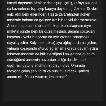
İsmail dayısının biralarından aşırıp içmiş, kafayı bulunca
da kuzenlerini toplayıp kapıya dayanmış. Zar zor Şevket
ağbi aldı beni ellerinden. Hasta ziyaretinden dönen
annemle babam da gelince tuz biber oldular meseleye.
Annem sen nasıl olur da itle kopukla dalaşırsın diye
milletin içinde beni bir güzel haşladı. Babam çocukları
kapıdan kovdu, bir posta da eve çıkınca annemden
dayak yedim. Salya sümük ağlaya ağlaya odama gittim,
yatağın köşesinde oturup ağlamama orada devam ettim.
İçimden anneme de küfür ettiğimi fark edince sustum,
sümüğümü annemin pazardan aldığı dandik marka
eşofman üstüne sildim inat olsun diye. O sırada
radyoda çalan şarkı bitti ve sunucu sıradaki şarkıyı
anons etti. “Grup Vitamin’den İsmail!”