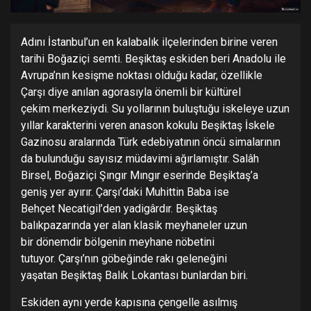
Adını İstanbul’un en kalabalık ilçelerinden birine veren
tarihi Boğaziçi semti. Beşiktaş eskiden beri Anadolu ile
Avrupa’nın kesişme noktası olduğu kadar, özellikle
Çarşı diye anılan agorasıyla önemli bir kültürel
çekim merkeziydi. Su yollarının buluştuğu iskeleye uzun
yıllar karakterini veren anason kokulu Beşiktaş İskele
Gazinosu aralarında Türk edebiyatının öncü simalarının
da bulunduğu sayısız müdavimi ağırlamıştır. Salâh
Birsel, Boğaziçi Şıngır Mıngır eserinde Beşiktaş’a
geniş yer ayırır. Çarşı’daki Muhittin Baba ise
Behçet Necatigil’den yadigârdır. Beşiktaş
balıkpazarında yer alan klasik meyhaneler uzun
bir dönemdir bölgenin meyhane nöbetini
tutuyor. Çarşı’nın göbeğinde rakı geleneğini
yaşatan Beşiktaş Balık Lokantası bunlardan biri.
Eskiden aynı yerde kapısına çengelle asılmış