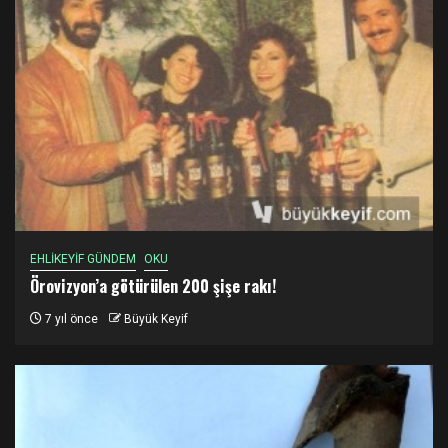
EHLİKEYİF GÜNDEM
OKU
Örovizyon’a götürülen 200 şişe rakı!
7 yıl önce
Büyük Keyif