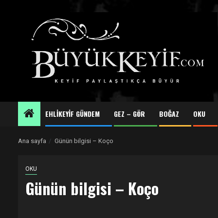
Skip
to
content
EHLİKEYİF GÜNDEM
GEZ – GÖR
BOĞAZ
OKU
Ana sayfa
Günün bilgisi – Koço
OKU
Günün bilgisi – Koço