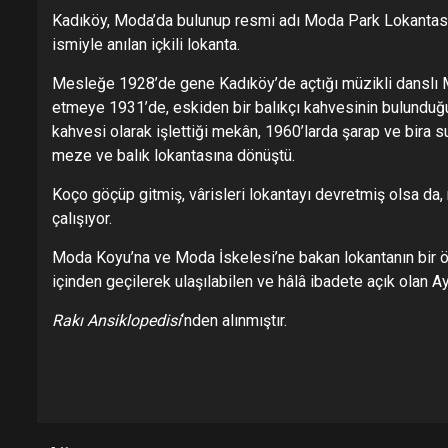
Kadıköy, Moda’da bulunup resmi adı Moda Park Lokantası
ismiyle anılan içkili lokanta.
Mesleğe 1928’de gene Kadıköy’de açtığı müzikli danslı Mü
etmeye 1931’de, eskiden bir balıkçı kahvesinin bulunduğu 
kahvesi olarak işlettiği mekân, 1960’larda şarap ve bira su
meze ve balık lokantasına dönüştü.
Koço göçüp gitmiş, vârisleri lokantayı devretmiş olsa da
çalışıyor.
Moda Koyu’na ve Moda İskelesi’ne bakan lokantanın bir öze
içinden geçilerek ulaşılabilen ve hâlâ ibadete açık olan Ay
Rakı Ansiklopedisi
‘nden alınmıştır.