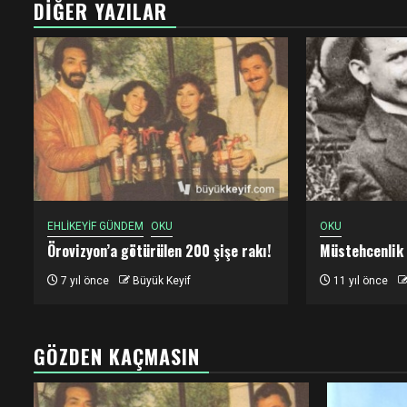
DIĞER YAZILAR
EHLİKEYİF GÜNDEM
OKU
OKU
Örovizyon’a götürülen 200 şişe rakı!
Müstehcenlik
7 yıl önce
Büyük Keyif
11 yıl önce
GÖZDEN KAÇMASIN