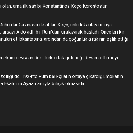
 olan, ama ilk sahibi Konstantinos Koço Korontos’un
hürdar Gazinosu ile atılan Koço, ünlü lokantasını inşa
arsayı Aldo adlı bir Rum’dan kiralayarak başladı. Önceleri kır
nulan et lokantasına, ardından da çoğunlukla rakının eşlik ettiği
, mekânı devralan dört Türk ortak geleneği devam ettirmeye
lliği de, 1924’te Rum balıkçıların ortaya çıkardığı, mekânın
a Ekaterini Ayazması’yla bitişik olmasıdır.