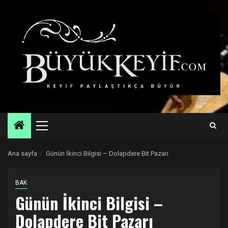
Skip
to
content
Primary
Menu
Ana sayfa
Günün İkinci Bilgisi – Dolapdere Bit Pazarı
BAK
Günün İkinci Bilgisi –
Dolapdere Bit Pazarı