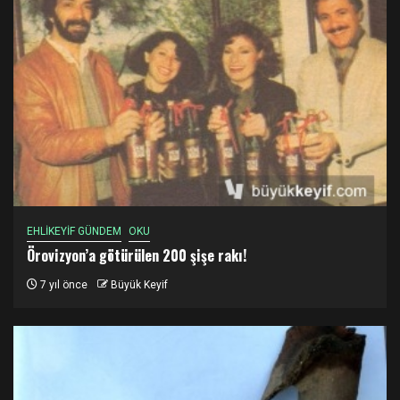
EHLİKEYİF GÜNDEM
OKU
Örovizyon’a götürülen 200 şişe rakı!
7 yıl önce
Büyük Keyif