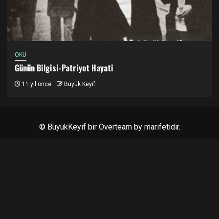
OKU
Günün Bilgisi-Patriyot Hayati
11 yıl önce
Büyük Keyif
© BüyükKeyif bir
Overteam
by marifetidir.