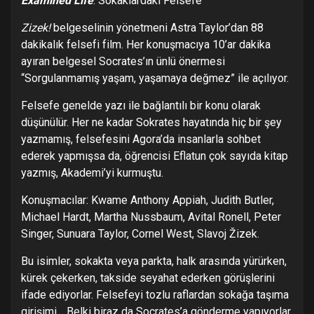
Examined Life
: Sokaklardaki Felsefe
Zizek!
belgeselinin yönetmeni Astra Taylor’dan 88
dakikalık felsefi film. Her konuşmacıya 10’ar dakika
ayıran belgesel Socrates’ın ünlü önermesi
“Sorgulanmamış yaşam, yaşamaya değmez” ile açılıyor.
Felsefe genelde yazı ile bağlantılı bir konu olarak
düşünülür. Her ne kadar Sokrates hayatında hiç bir şey
yazmamış, felsefesini Agora’da insanlarla sohbet
ederek yapmışsa da, öğrencisi Eflatun çok sayıda kitap
yazmış, Akademi’yi kurmuştu.
Konuşmacılar: Kwame Anthony Appiah, Judith Butler,
Michael Hardt, Martha Nussbaum, Avital Ronell, Peter
Singer, Sunuara Taylor, Cornel West, Slavoj Žizek.
Bu isimler, sokakta veya parkta, halk arasında yürürken,
kürek çekerken, takside seyahat ederken görüşlerini
ifade ediyorlar. Felsefeyi tozlu raflardan sokağa taşıma
girişimi… Belki biraz da Socrates’a gönderme yapıyorlar.