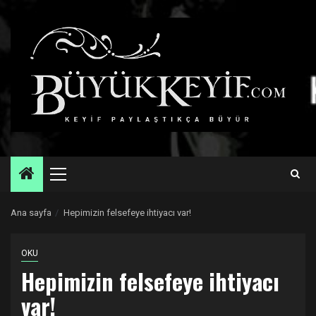
Skip
to
content
Primary
Menu
Ana sayfa
Hepimizin felsefeye ihtiyacı var!
OKU
Hepimizin felsefeye ihtiyacı
var!