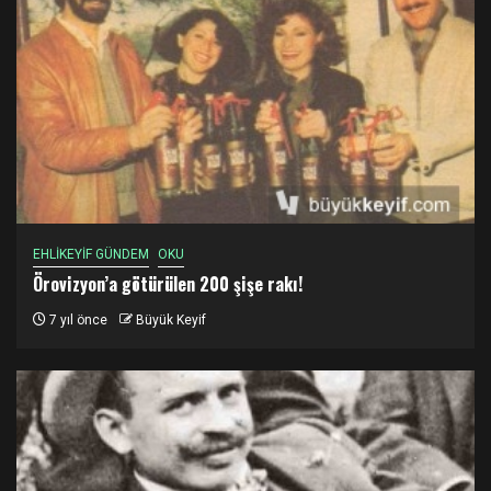
EHLİKEYİF GÜNDEM
OKU
Örovizyon’a götürülen 200 şişe rakı!
7 yıl önce
Büyük Keyif